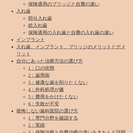
保険適用のブリッジと自費の違い
入れ歯
部分入れ歯
総入れ歯
保険適用の入れ歯と自費の入れ歯の違い
インプラント
入れ歯、インプラント、ブリッジのメリットとデメ
リット
自分にあった治療方法の選び方
1：口の状態
2：歯周病
3：健康な歯を削りたくない
4：外科処理が嫌
5：費用をかけたくない
6：失敗が不安
後悔しない歯科医院の選び方
1：専門分野を確認する
2：実績
3：保険治療と自費治療の違いをきちんと説明