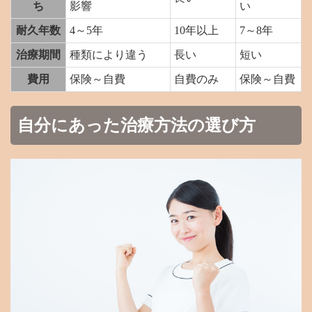
ち
影響
い
耐久年数
4～5年
10年以上
7～8年
治療期間
種類により違う
長い
短い
費用
保険～自費
自費のみ
保険～自費
自分にあった治療方法の選び方