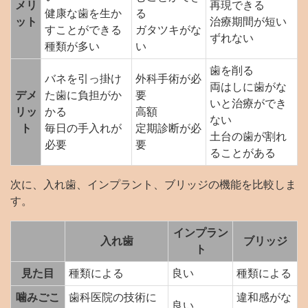
メリ
再現できる
健康な歯を生か
る
ット
治療期間が短い
すことができる
ガタツキがな
ずれない
種類が多い
い
歯を削る
バネを引っ掛け
外科手術が必
両はしに歯がな
デメ
た歯に負担がか
要
いと治療ができ
リッ
かる
高額
ない
ト
毎日の手入れが
定期診断が必
土台の歯が割れ
必要
要
ることがある
次に、入れ歯、インプラント、ブリッジの機能を比較しま
す。
インプラン
入れ歯
ブリッジ
ト
見た目
種類による
良い
種類による
噛みごこ
歯科医院の技術に
違和感がな
良い