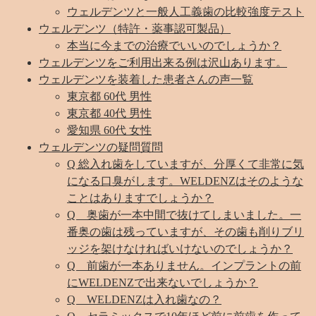
ウェルデンツと一般人工義歯の比較強度テスト
ウェルデンツ（特許・薬事認可製品）
本当に今までの治療でいいのでしょうか？
ウェルデンツをご利用出来る例は沢山あります。
ウェルデンツを装着した患者さんの声一覧
東京都 60代 男性
東京都 40代 男性
愛知県 60代 女性
ウェルデンツの疑問質問
Q 総入れ歯をしていますが、分厚くて非常に気
になる口臭がします。WELDENZはそのような
ことはありますでしょうか？
Q 奥歯が一本中間で抜けてしまいました。一
番奥の歯は残っていますが、その歯も削りブリ
ッジを架けなければいけないのでしょうか？
Q 前歯が一本ありません。インプラントの前
にWELDENZで出来ないでしょうか？
Q WELDENZは入れ歯なの？