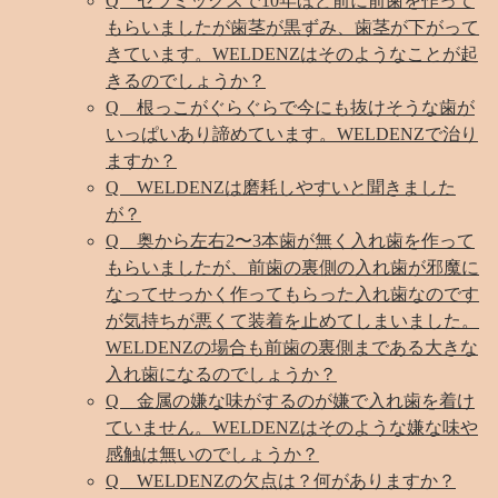
Q セラミックスで10年ほど前に前歯を作って
もらいましたが歯茎が黒ずみ、歯茎が下がって
きています。WELDENZはそのようなことが起
きるのでしょうか？
Q 根っこがぐらぐらで今にも抜けそうな歯が
いっぱいあり諦めています。WELDENZで治り
ますか？
Q WELDENZは磨耗しやすいと聞きました
が？
Q 奥から左右2〜3本歯が無く入れ歯を作って
もらいましたが、前歯の裏側の入れ歯が邪魔に
なってせっかく作ってもらった入れ歯なのです
が気持ちが悪くて装着を止めてしまいました。
WELDENZの場合も前歯の裏側まである大きな
入れ歯になるのでしょうか？
Q 金属の嫌な味がするのが嫌で入れ歯を着け
ていません。WELDENZはそのような嫌な味や
感触は無いのでしょうか？
Q WELDENZの欠点は？何がありますか？