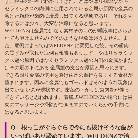
す。現在の医療でわかってきたことはやはり残念なが ら
セラミックスの内側に使用されている金属が原因で金属の
溶けた顆粒が歯肉に浸透し出てくる現象であり、それを切
除するには少々、大変な治療になると思い ます。
WELDENZは金属ではなく素材そのものが唾液等にさらさ
れても溶けませんのでそのような現象は起きません。ま
た、症例によってはWELDENZ に変更した後、その歯肉
の黒ずみが取れた症例も報告もあります。やはりセラミッ
クス冠の原因ではなくセラミックス冠の内側の金属かまた
はその冠の下にある 金属製の支台が原因と思われます。
できる限り金属の使用を避け歯肉の血行を良くする素材が
望まれます。因みに金属でもゴールドはそのような現象は
出ていな いのが現状です。歯茎の下がりは歯肉炎が伴っ
てきていると思われます。着脱式WELDENZの場合には歯
肉のマッサージや掃除ができますのでいくらかの予 防に
はなると思います。
Q 根っこがぐらぐらで今にも抜けそうな歯が
いっぱいあり諦めています。WELDENZで治