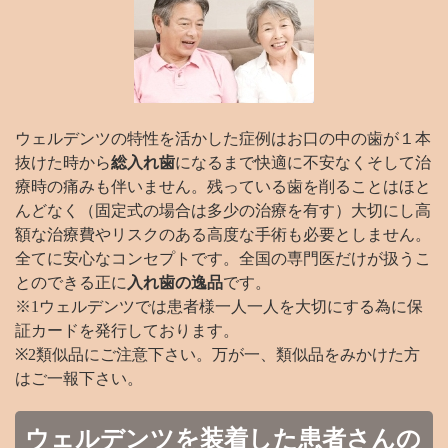
ウェルデンツの特性を活かした症例はお口の中の歯が１本
抜けた時から
総入れ歯
になるまで快適に不安なくそして治
療時の痛みも伴いません。残っている歯を削ることはほと
んどなく（固定式の場合は多少の治療を有す）大切にし高
額な治療費やリスクのある高度な手術も必要としません。
全てに安心なコンセプトです。全国の専門医だけが扱うこ
とのできる正に
入れ歯の逸品
です。
※1ウェルデンツでは患者様一人一人を大切にする為に保
証カードを発行しております。
※2類似品にご注意下さい。万が一、類似品をみかけた方
はご一報下さい。
ウェルデンツを装着した患者さんの