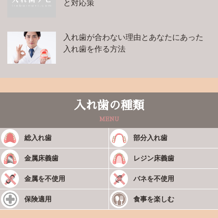
と対応策
入れ歯が合わない理由とあなたにあった
入れ歯を作る方法
入れ歯の種類
MENU
総入れ歯
部分入れ歯
金属床義歯
レジン床義歯
金属を不使用
バネを不使用
保険適用
食事を楽しむ