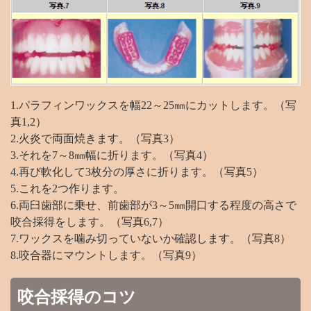
1.パラフィンワックスを幅22～25㎜にカットします。（写
真1,2）
2.火炎で両面焼きます。（写真3）
3.それを7～8㎜幅に折ります。（写真4）
4.再び軟化して3枚分の厚さに折ります。（写真5）
5.これを2つ作ります。
6.両臼歯部に乗せ、前歯部が3～5㎜開口する程度の高さで
咬合採得をします。（写真6,7）
7.ワックスを噛み切っていないか確認します。（写真8）
8.咬合器にマウントします。（写真9）
咬合採得のコツ